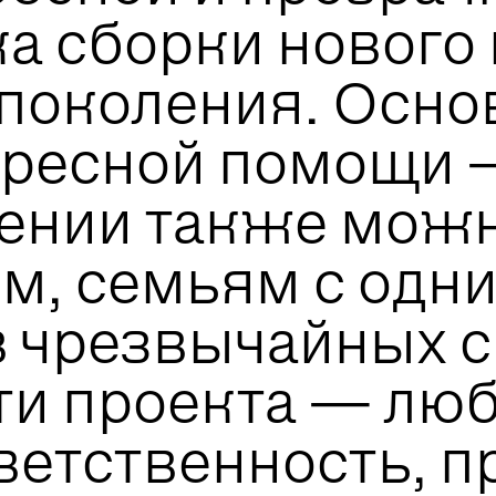
ка сборки нового
околения. Основ
адресной помощи
ении также можн
м, семьям с одн
 чрезвычайных с
ти проекта — люб
ветственность, п