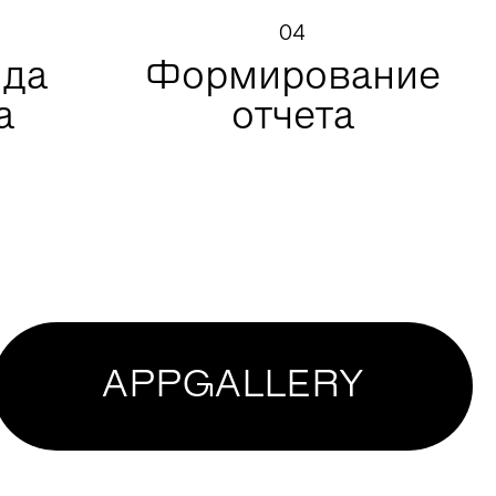
04
ида
Формирование
а
отчета
APPGALLERY