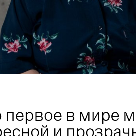
первое в мире м
есной и прозрач