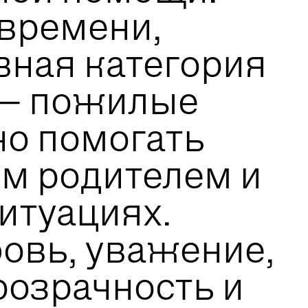
 времени,
ная категория
 — пожилые
о помогать
им родителем и
итуациях.
овь, уважение,
розрачность и