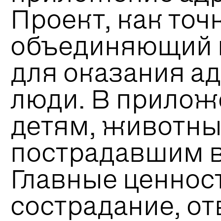
Проект, как точ
объединяющий п
для оказания 
люди.
В прилож
детям, животны
пострадавшим в
Главные ценнос
сострадание, от