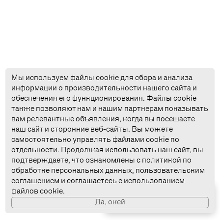
Мы используем файлы cookie для сбора и анализа
информации о производительности нашего сайта и
обеспечения его функционирования. Файлы cookie
также позволяют нам и нашим партнерам показывать
вам релевантные объявления, когда вы посещаете
наш сайт и сторонние веб-сайты. Вы можете
ОФЕРТА
самостоятельно управлять файлами cookie по
ОБРАБОТКА
отдельности. Продолжая использовать наш сайт, вы
подтверждаете, что ознакомлены с политикой по
КОНФИДЕНЦИАЛЬНОСТЬ
обработке персональных данных, пользовательским
соглашением и соглашаетесь с использованием
СОГЛАШЕНИЕ
файлов cookie.
Cкачать
приложение
Да, окей
ЛИЦЕНЗИЯ