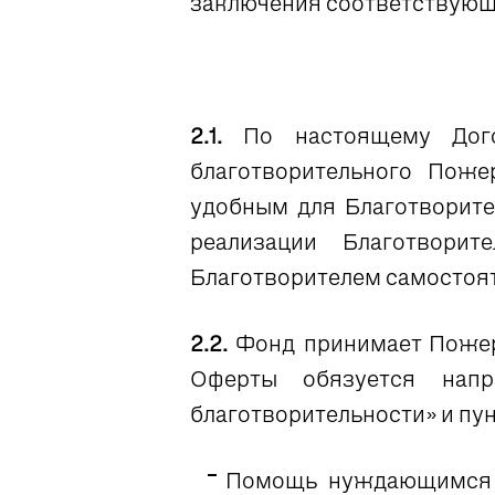
заключения соответствующе
2.1.
По настоящему Дого
благотворительного Пож
удобным для Благотворите
реализации Благотвори
Благотворителем самостоя
2.2.
Фонд принимает Пожер
Оферты обязуется нап
благотворительности» и пунк
Помощь нуждающимся 