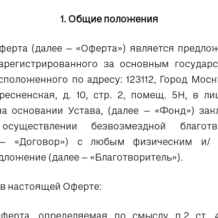
1. Общие положения
ерта (далее – «Оферта») является предло
регистрированного за основным государс
сположенного по адресу: 123112, Город Москв
ресненская, д. 10, стр. 2, помещ. 5Н, в л
а основании Устава, (далее – «Фонд») за
существлении безвозмездной благотво
 – «Договор») с любым физическим и/
дложение (далее – «Благотворитель»).
в настоящей Оферте:
ферта, определяемая по смыслу п.2 ст. 