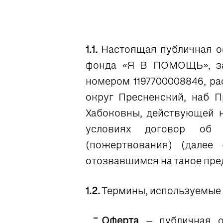
1.1.
Настоящая публичная оф
фонда «Я В ПОМОЩЬ», за
номером 1197700008846, ра
округ Пресненский, наб П
Хабоковны, действующей н
условиях договор об о
(пожертвования) (далее
отозвавшимся на такое пре
1.2.
Термины, используемые 
Оферта
– публичная о