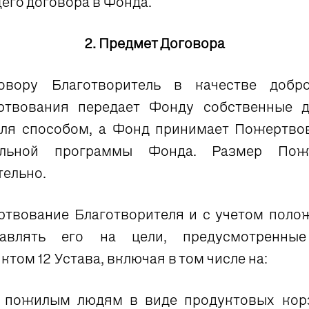
го договора в Фонда.
2. Предмет Договора
вору Благотворитель в качестве добро
ертвования передает Фонду собственные 
ля способом, а Фонд принимает Пожертвов
тельной программы Фонда. Размер Поже
тельно.
твование Благотворителя и с учетом поло
равлять его на цели, предусмотренны
том 12 Устава, включая в том числе на:
пожилым людям в виде продуктовых корз