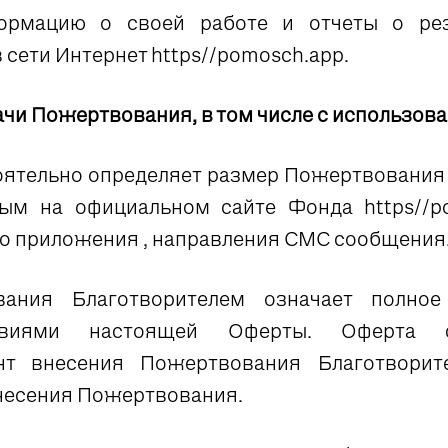
ормацию о своей работе и отчеты о резу
сети Интернет https//pomosch.app.
ачи Пожертвования, в том числе с использо
ятельно определяет размер Пожертвования 
ым на официальном сайте Фонда https//po
го приложения
, направления СМС сообщения
ания Благотворителем означает полное
овиями настоящей Оферты. Оферта сч
нт внесения Пожертвования Благотвори
внесения Пожертвования.