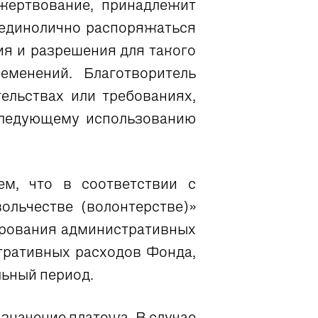
жертвование, принадлежит
 единолично распоряжаться
я и разрешения для такого
менений. Благотворитель
ельствах или требованиях,
следующему использованию
ем, что в соответствии с
ольчестве (волонтерстве)»
ирования административных
тративных расходов Фонда,
льный период.