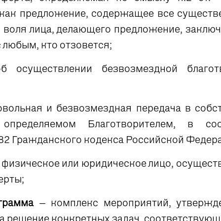
как предложение, содержащее все существе
 воля лица, делающего предложение, заключ
 любым, кто отзовется;
б осуществлении безвозмездной благотв
овольная и безвозмездная передача в соб
определяемом Благотворителем, в соо
82 Гражданского кодекса Российской Федер
 физическое или юридическое лицо, осущес
ерты;
грамма
– комплекс мероприятий, утвержд
а решение конкретных задач, соответствующ