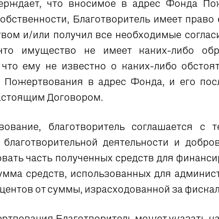
верждает, что вносимое в адрес Фонда По
собственности, Благотворитель имеет право
ом и/или получил все необходимые согласи
что имущество не имеет каких-либо обре
что ему не известно о каких-либо обстоят
 Пожертвования в адрес Фонда, и его по
настоящим Договором.
ование, благотворитель соглашается с т
лаготворительной деятельности и добров
овать часть полученных средств для финанс
умма средств, использованных для админис
центов от суммы, израсходованной за фиска