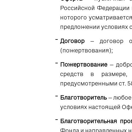
Российской Федерации 
которого усматривается
предложении условиях с
Договор
– договор о
(пожертвования);
Пожертвование
– добр
средств в размере, 
предусмотренными ст. 5
Благотворитель
– любое
условиях настоящей Оф
Благотворительная про
Фонда и направленных н