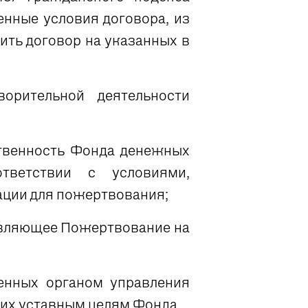
нные условия договора, из
ить договор на указанных в
орительной деятельности
ственность Фонда денежных
тветствии с условиями,
ации для пожертвования;
твляющее Пожертвование на
енных органом управления
их уставным целям Фонда.