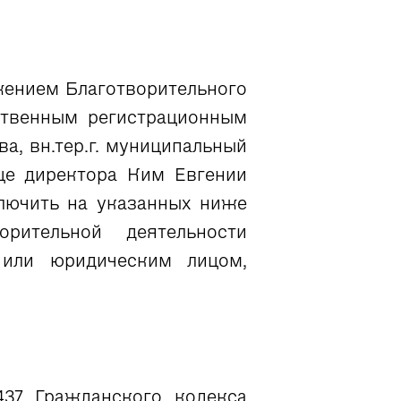
жением Благотворительного
твенным регистрационным
а, вн.тер.г. муниципальный
ице директора Ким Евгении
ключить на указанных ниже
рительной деятельности
 или юридическим лицом,
437 Гражданского кодекса