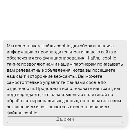
Мы используем файлы cookie для сбора и анализа
информации о производительности нашего сайта и
обеспечения его функционирования. Файлы cookie
также позволяют нам и нашим партнерам показывать
вам релевантные объявления, когда вы посещаете
наш сайт и сторонние веб-сайты. Вы можете
ОФЕРТА
самостоятельно управлять файлами cookie по
ОБРАБОТКА
отдельности. Продолжая использовать наш сайт, вы
подтверждаете, что ознакомлены с политикой по
КОНФИДЕНЦИАЛЬНОСТЬ
обработке персональных данных, пользовательским
соглашением и соглашаетесь с использованием
СОГЛАШЕНИЕ
файлов cookie.
Cкачать
приложение
Да, окей
ЛИЦЕНЗИЯ