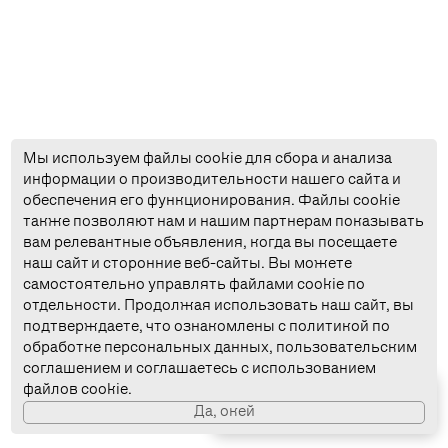
Мы используем файлы cookie для сбора и анализа
информации о производительности нашего сайта и
обеспечения его функционирования. Файлы cookie
также позволяют нам и нашим партнерам показывать
вам релевантные объявления, когда вы посещаете
наш сайт и сторонние веб-сайты. Вы можете
ОФЕРТА
самостоятельно управлять файлами cookie по
ОБРАБОТКА
отдельности. Продолжая использовать наш сайт, вы
подтверждаете, что ознакомлены с политикой по
КОНФИДЕНЦИАЛЬНОСТЬ
обработке персональных данных, пользовательским
соглашением и соглашаетесь с использованием
СОГЛАШЕНИЕ
файлов cookie.
Cкачать
приложение
Да, окей
ЛИЦЕНЗИЯ